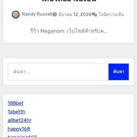
Randy Russell
มีนาคม 12, 2026
ไม่มีความเห็น
รีวิว Meganom: เว็บไซต์สำหรับค…
ค้นหา
สำหรับ:
188bet
1xbetth
allbet24hr
happy168