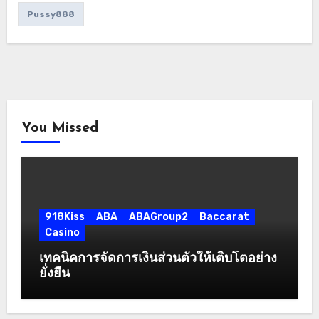
Pussy888
You Missed
918Kiss
ABA
ABAGroup2
Baccarat
Casino
เทคนิคการจัดการเงินส่วนตัวให้เติบโตอย่าง
ยั่งยืน